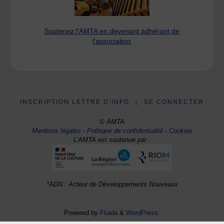
Soutenez l'AMTA en devenant adhérant de
l'association
INSCRIPTION LETTRE D’INFO
|
SE CONNECTER
© AMTA
Mentions légales
-
Politique de confidentialité
-
Cookies
L'AMTA est soutenue par :
*ADN : Acteur de Développements Nouveaux
Powered by
Fluida
&
WordPress.