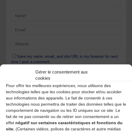
Save my name, email, and site URL in my browser for next
time I post a comment.
Gérer le consentement aux
cookies
Ce site utilise Akismet pour réduire les indésirables.
En
Pour offrir les meilleures expériences, nous utilisons des
savoir plus sur la façon dont les données de vos
technologies telles que les cookies pour stocker et/ou accéder
commentaires sont traitées
.
aux informations des appareils. Le fait de consentir à ces
technologies nous permettra de traiter des données telles que le
comportement de navigation ou les ID uniques sur ce site. Le
fait de ne pas consentir ou de retirer son consentement a un
effet
négatif sur certaines caractéristiques et fonctions du
site.
(Certaines vidéos, polices de caractères et autre médias