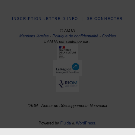
INSCRIPTION LETTRE D’INFO
|
SE CONNECTER
© AMTA
Mentions légales
-
Politique de confidentialité
-
Cookies
L'AMTA est soutenue par :
*ADN : Acteur de Développements Nouveaux
Powered by
Fluida
&
WordPress.