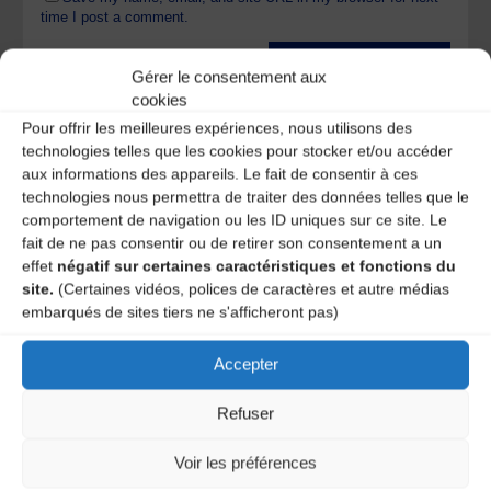
time I post a comment.
Gérer le consentement aux
Ce site utilise Akismet pour réduire les indésirables.
En
cookies
savoir plus sur la façon dont les données de vos
Pour offrir les meilleures expériences, nous utilisons des
commentaires sont traitées
.
technologies telles que les cookies pour stocker et/ou accéder
aux informations des appareils. Le fait de consentir à ces
technologies nous permettra de traiter des données telles que le
comportement de navigation ou les ID uniques sur ce site. Le
fait de ne pas consentir ou de retirer son consentement a un
effet
négatif sur certaines caractéristiques et fonctions du
site.
(Certaines vidéos, polices de caractères et autre médias
embarqués de sites tiers ne s'afficheront pas)
Accepter
A DECOUVRIR :
Refuser
Voir les préférences