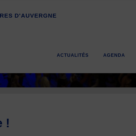
R
E
S
D
'
A
U
V
E
R
G
N
E
ACTUALITÉS
AGENDA
 !