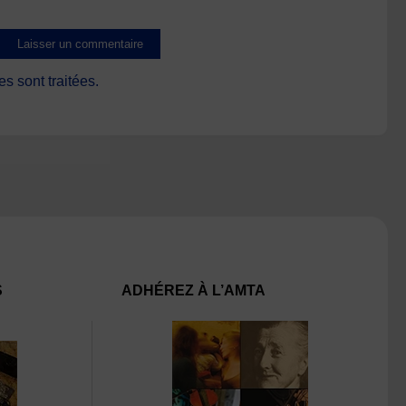
s sont traitées
.
S
ADHÉREZ À L’AMTA