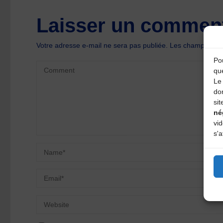
Laisser un comment
Votre adresse e-mail ne sera pas publiée.
Les champs oblig
Pou
qu
Le 
do
sit
né
vi
s'a