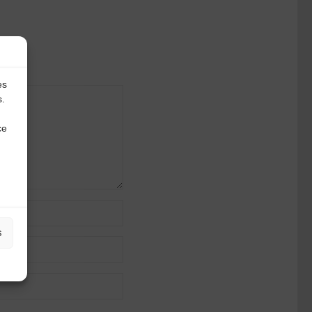
es
s.
ce
s