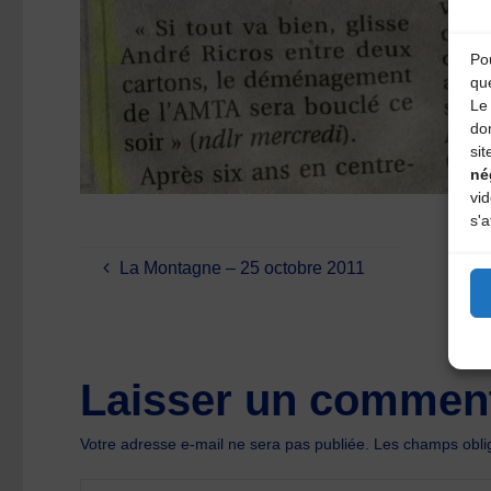
Pou
qu
Le 
do
sit
né
vi
s'a
La Montagne – 25 octobre 2011
Laisser un comment
Votre adresse e-mail ne sera pas publiée.
Les champs oblig