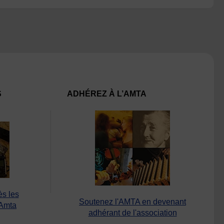
S
ADHÉREZ À L’AMTA
ès les
Soutenez l'AMTA en devenant
’Amta
adhérant de l'association