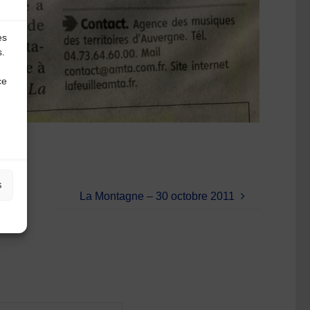
es
s.
ce
s
La Montagne – 30 octobre 2011