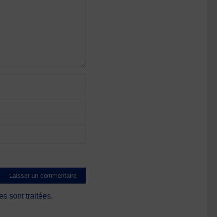
s sont traitées
.