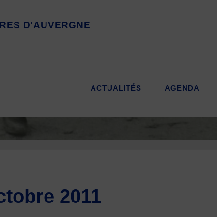
R
E
S
D
'
A
U
V
E
R
G
N
E
ACTUALITÉS
AGENDA
ctobre 2011