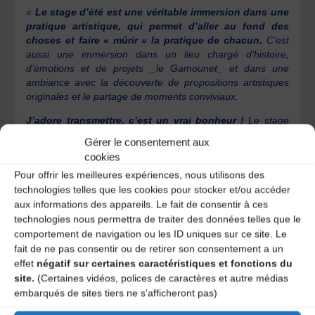
«
Le stage d’été est une véritable immersion dans une
pratique artistique, qui permet d’aller au fond des
choses et faire « mûrir » la pratique de chacun.
C’est
aussi une immersion dans un lieu chargé d’histoire,
d’émotions et de projets _le Gamounet_ et dans une
ambiance avec la découverte de propositions artistiques
originales et le partage de moments conviviaux.
J’adore transmettre, c’est un vrai bonheur !
Le stage
d’été est toujours l’occasion de pousser ma réflexion
Gérer le consentement aux
personnelle autour des questions de pédagogie, tester des
cookies
nouvelles choses… L’atelier de Bourrée que Sonia et moi
Pour offrir les meilleures expériences, nous utilisons des
proposons s’adresse aux débutants et moyens. Nous
technologies telles que les cookies pour stocker et/ou accéder
transmettons les bases de la bourrée à trois temps.
aux informations des appareils. Le fait de consentir à ces
Nous transmettons aux stagiaires un savoir devant
technologies nous permettra de traiter des données telles que le
permettre à chacun de s’approprier la danse à son
comportement de navigation ou les ID uniques sur ce site. Le
tour
, s’affirmer petit à petit comme danseur de bourrée et
fait de ne pas consentir ou de retirer son consentement a un
développer son propre langage, puisque la danse est un
effet
négatif sur certaines caractéristiques et fonctions du
vrai langage. Et le tout, à son rythme naturellement ! »
site.
(Certaines vidéos, polices de caractères et autre médias
embarqués de sites tiers ne s'afficheront pas)