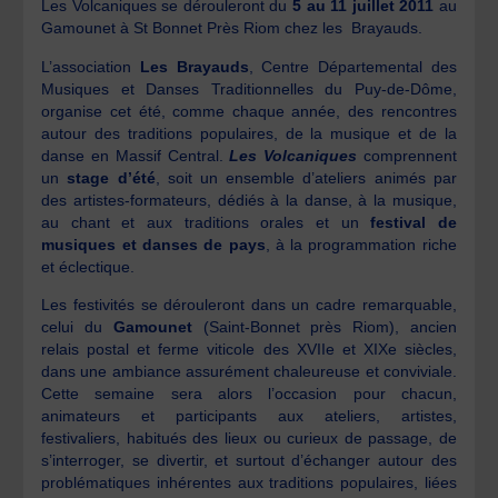
Les Volcaniques se dérouleront du
5 au 11 juillet 2011
au
Gamounet à St Bonnet Près Riom chez les Brayauds.
L’association
Les Brayauds
, Centre Départemental des
Musiques et Danses Traditionnelles du Puy-de-Dôme,
organise cet été, comme chaque année, des rencontres
autour des traditions populaires, de la musique et de la
danse en Massif Central.
Les Volcaniques
comprennent
un
stage d’été
, soit un ensemble d’ateliers animés par
des artistes-formateurs, dédiés à la danse, à la musique,
au chant et aux traditions orales et un
festival de
musiques et danses de pays
, à la programmation riche
et éclectique.
Les festivités se dérouleront dans un cadre remarquable,
celui du
Gamounet
(Saint-Bonnet près Riom), ancien
relais postal et ferme viticole des XVIIe et XIXe siècles,
dans une ambiance assurément chaleureuse et conviviale.
Cette semaine sera alors l’occasion pour chacun,
animateurs et participants aux ateliers, artistes,
festivaliers, habitués des lieux ou curieux de passage, de
s’interroger, se divertir, et surtout d’échanger autour des
problématiques inhérentes aux traditions populaires, liées