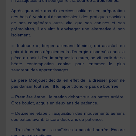
fin assujetties à un seul genre : la bourrée à trois temps.
Après quarante ans d’exercices solitaires en préparation
des bals à venir qui disparaissaient des pratiques sociales
de ses congénères aussi vite que ses canines et ses
prémolaires, il en vint à envisager une alternative à son
isolement.
« Toutoune », berger allemand féminin, qui assistait en
paix à tous ces déploiements d’énergie dispersés dans la
pièce au point d’en imprégner les murs, se vit sortir de sa
béate contemplation canine pour entamer le plus
saugrenu des apprentissages.
Le père Monjouet décida en effet de la dresser pour ne
pas danser tout seul. Il lui apprit donc le pas de bourrée.
– Première étape : la station debout sur les pattes arrière.
Gros boulot, acquis en deux ans de patience.
– Deuxième étape : l’acquisition des mouvements aériens
des pattes avant. Encore deux ans de patience.
– Troisième étape : la maîtrise du pas de bourrée. Encore
deux ans de patience.