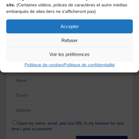
commentaire
site.
(Certaines vidéos, polices de caractères et autre médias
embarqués de sites tiers ne s'afficheront pas)
Votre adresse e-mail ne sera pas publiée.
Les champs
obligatoires sont indiqués avec
*
Accepter
Refuser
Voir les préférences
Politique de cookies
Politique de confidentialité
Save my name, email, and site URL in my browser for next
time I post a comment.