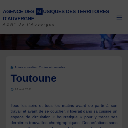
Skip
to
A
G
E
N
C
E
D
E
S
M
U
S
I
Q
U
E
S
D
E
S
T
E
R
R
I
T
O
I
R
E
S
content
D
'
A
U
V
E
R
G
N
E
ADN* de l'Auvergne
Autres nouvelles
,
Contes et nouvelles
Toutoune
24 avril 2011
Tous les soirs et tous les matins avant de partir à son
travail et avant de se coucher, il libérait dans sa cuisine un
espace de circulation « bourrétique » pour y tracer ses
dernières trouvailles chorégraphiques. Des créations sans