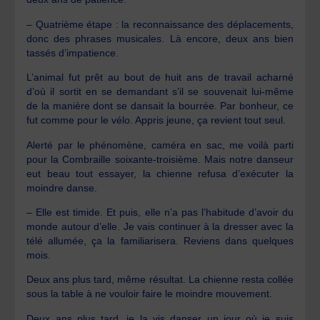
– Quatrième étape : la reconnaissance des déplacements,
donc des phrases musicales. Là encore, deux ans bien
tassés d’impatience.
L’animal fut prêt au bout de huit ans de travail acharné
d’où il sortit en se demandant s’il se souvenait lui-même
de la manière dont se dansait la bourrée. Par bonheur, ce
fut comme pour le vélo. Appris jeune, ça revient tout seul.
Alerté par le phénomène, caméra en sac, me voilà parti
pour la Combraille soixante-troisième. Mais notre danseur
eut beau tout essayer, la chienne refusa d’exécuter la
moindre danse.
– Elle est timide. Et puis, elle n’a pas l’habitude d’avoir du
monde autour d’elle. Je vais continuer à la dresser avec la
télé allumée, ça la familiarisera. Reviens dans quelques
mois.
Deux ans plus tard, même résultat. La chienne resta collée
sous la table à ne vouloir faire le moindre mouvement.
Deux ans plus tard, je la vis danser un jour où je suis