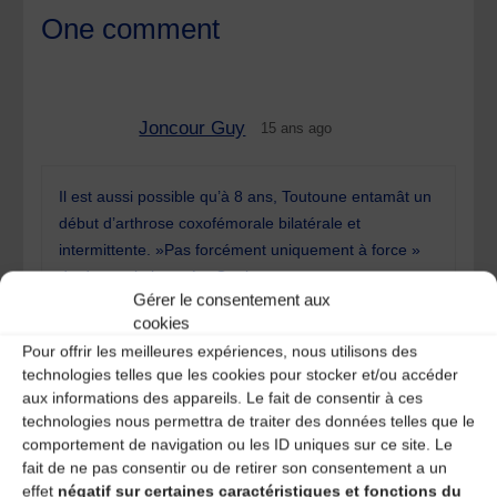
One comment
Joncour Guy
15 ans ago
Il est aussi possible qu’à 8 ans, Toutoune entamât un
début d’arthrose coxofémorale bilatérale et
intermittente. »Pas forcément uniquement à force »
de danser la bourrée. Quoique …
Gérer le consentement aux
Un vétérinaire mixte, danseur de Plinñ & Fisel ha
cookies
Gavotenñ, en Basse-Bretagne
Pour offrir les meilleures expériences, nous utilisons des
REPLY
technologies telles que les cookies pour stocker et/ou accéder
aux informations des appareils. Le fait de consentir à ces
technologies nous permettra de traiter des données telles que le
Laisser un
comportement de navigation ou les ID uniques sur ce site. Le
fait de ne pas consentir ou de retirer son consentement a un
effet
négatif sur certaines caractéristiques et fonctions du