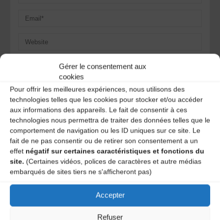
Save my name, email, and site URL in my browser for next
Gérer le consentement aux
time I post a comment.
cookies
Pour offrir les meilleures expériences, nous utilisons des
technologies telles que les cookies pour stocker et/ou accéder
Ce site utilise Akismet pour réduire les indésirables.
En
aux informations des appareils. Le fait de consentir à ces
savoir plus sur la façon dont les données de vos
technologies nous permettra de traiter des données telles que le
commentaires sont traitées
.
comportement de navigation ou les ID uniques sur ce site. Le
fait de ne pas consentir ou de retirer son consentement a un
effet
négatif sur certaines caractéristiques et fonctions du
site.
(Certaines vidéos, polices de caractères et autre médias
embarqués de sites tiers ne s'afficheront pas)
Accepter
Refuser