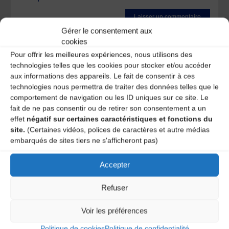
Gérer le consentement aux
Ce site utilise Akismet pour réduire les indésirables.
En
cookies
savoir plus sur la façon dont les données de vos
Pour offrir les meilleures expériences, nous utilisons des
commentaires sont traitées
.
technologies telles que les cookies pour stocker et/ou accéder
aux informations des appareils. Le fait de consentir à ces
technologies nous permettra de traiter des données telles que le
comportement de navigation ou les ID uniques sur ce site. Le
fait de ne pas consentir ou de retirer son consentement a un
effet
négatif sur certaines caractéristiques et fonctions du
site.
(Certaines vidéos, polices de caractères et autre médias
embarqués de sites tiers ne s'afficheront pas)
A DECOUVRIR :
Accepter
Refuser
Voir les préférences
Politique de cookies
Politique de confidentialité