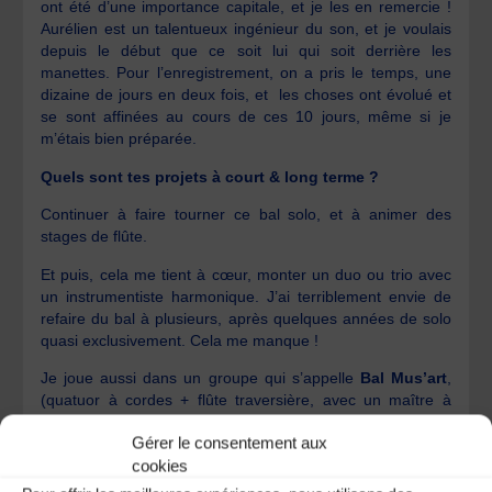
ont été d’une importance capitale, et je les en remercie !
Aurélien est un talentueux ingénieur du son, et je voulais
depuis le début que ce soit lui qui soit derrière les
manettes. Pour l’enregistrement, on a pris le temps, une
dizaine de jours en deux fois, et les choses ont évolué et
se sont affinées au cours de ces 10 jours, même si je
m’étais bien préparée.
Quels sont tes projets à court & long terme ?
Continuer à faire tourner ce bal solo, et à animer des
stages de flûte.
Et puis, cela me tient à cœur, monter un duo ou trio avec
un instrumentiste harmonique. J’ai terriblement envie de
refaire du bal à plusieurs, après quelques années de solo
quasi exclusivement. Cela me manque !
Je joue aussi dans un groupe qui s’appelle
Bal Mus’art
,
(quatuor à cordes + flûte traversière, avec un maître à
danser), avec qui nous faisons des danses des salons
Gérer le consentement aux
bourgeois parisiens de la fin du XIXème / début du XXème
cookies
siècle (quadrilles, valses, polkas, mazurkas…). On a
monté ce groupe il y a 1 an et demi, et on a l’intention de