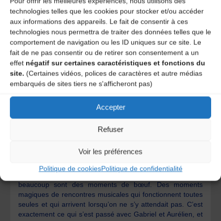
Pour offrir les meilleures expériences, nous utilisons des
développer les stages et les bals. C’est un autre style,
technologies telles que les cookies pour stocker et/ou accéder
mais toujours de la musique à danser, que je trouve
aux informations des appareils. Le fait de consentir à ces
réjouissante !
technologies nous permettra de traiter des données telles que le
comportement de navigation ou les ID uniques sur ce site. Le
Quels sont tes meilleurs souvenirs en tant que
fait de ne pas consentir ou de retirer son consentement a un
musicienne ? Pourquoi ?
effet
négatif sur certaines caractéristiques et fonctions du
Il y en a beaucoup !
site.
(Certaines vidéos, polices de caractères et autre médias
embarqués de sites tiers ne s'afficheront pas)
Un des plus anciens dont je me souvienne date de ma
période de collège. Je chantais dans la chorale, et tous les
Accepter
ans nous allions à une rencontre de chorales au théâtre
de Mâcon. C’était quelque chose qui me remplissait de joie
et m’émouvait chaque année, d’être au milieu de ce grand
Refuser
chœur, dans cet immense théâtre, sur une belle scène,
avec des immenses coulisses dans les quelles on se
Voir les préférences
perdait… ça me faisait rêver !
Politique de cookies
Politique de confidentialité
Sinon, je pense que parmi les meilleurs souvenirs,
beaucoup sont des moments de bœuf. Des moments
magiques de rencontres musicales qui fonctionnent toutes
seules et qui arrivent lorsqu’on ne s’y attendait pas. C’est
exactement ce qui s’est passé avec Gabriel et Aurélien, et