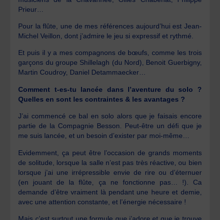
Prieur…
Pour la flûte, une de mes références aujourd’hui est Jean-
Michel Veillon, dont j’admire le jeu si expressif et rythmé.
Et puis il y a mes compagnons de bœufs, comme les trois
garçons du groupe Shillelagh (du Nord), Benoit Guerbigny,
Martin Coudroy, Daniel Detammaecker…
Comment t-es-tu lancée dans l’aventure du solo ?
Quelles en sont les contraintes & les avantages ?
J’ai commencé ce bal en solo alors que je faisais encore
partie de la Compagnie Besson. Peut-être un défi que je
me suis lancée, et un besoin d’exister par moi-même…
Evidemment, ça peut être l’occasion de grands moments
de solitude, lorsque la salle n’est pas très réactive, ou bien
lorsque j’ai une irrépressible envie de rire ou d’éternuer
(en jouant de la flûte, ça ne fonctionne pas… !). Ca
demande d’être vraiment là pendant une heure et demie,
avec une attention constante, et l’énergie nécessaire !
Mais c’est surtout une formule que j’adore et que je trouve