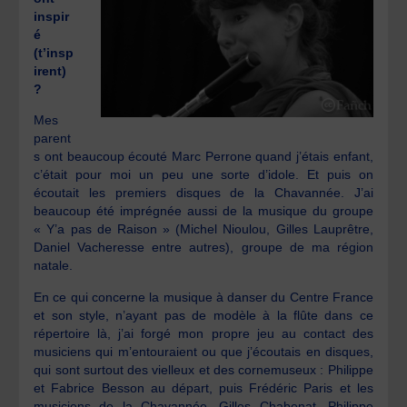
inspir
é
(t’insp
irent)
?
Mes
parent
s ont beaucoup écouté Marc Perrone quand j’étais enfant,
c’était pour moi un peu une sorte d’idole. Et puis on
écoutait les premiers disques de la Chavannée. J’ai
beaucoup été imprégnée aussi de la musique du groupe
« Y’a pas de Raison » (Michel Nioulou, Gilles Lauprêtre,
Daniel Vacheresse entre autres), groupe de ma région
natale.
En ce qui concerne la musique à danser du Centre France
et son style, n’ayant pas de modèle à la flûte dans ce
répertoire là, j’ai forgé mon propre jeu au contact des
musiciens qui m’entouraient ou que j’écoutais en disques,
qui sont surtout des vielleux et des cornemuseux : Philippe
et Fabrice Besson au départ, puis Frédéric Paris et les
musiciens de la Chavannée, Gilles Chabenat, Philippe