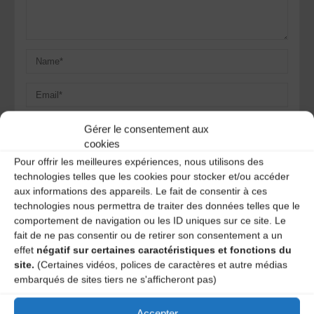
Gérer le consentement aux
cookies
Save my name, email, and site URL in my browser for next
Pour offrir les meilleures expériences, nous utilisons des
time I post a comment.
technologies telles que les cookies pour stocker et/ou accéder
aux informations des appareils. Le fait de consentir à ces
technologies nous permettra de traiter des données telles que le
comportement de navigation ou les ID uniques sur ce site. Le
Ce site utilise Akismet pour réduire les indésirables.
En
fait de ne pas consentir ou de retirer son consentement a un
savoir plus sur la façon dont les données de vos
effet
négatif sur certaines caractéristiques et fonctions du
commentaires sont traitées
.
site.
(Certaines vidéos, polices de caractères et autre médias
embarqués de sites tiers ne s'afficheront pas)
Accepter