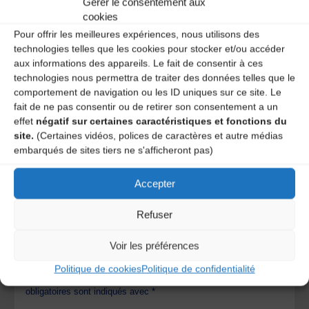
Gérer le consentement aux
cookies
Pour offrir les meilleures expériences, nous utilisons des
technologies telles que les cookies pour stocker et/ou accéder
Heidy Simon
16 ans ago
aux informations des appareils. Le fait de consentir à ces
technologies nous permettra de traiter des données telles que le
comportement de navigation ou les ID uniques sur ce site. Le
that’s my brother Marlon. So proud of his
fait de ne pas consentir ou de retirer son consentement a un
accomplishments!!
effet
négatif sur certaines caractéristiques et fonctions du
I love you bro….
site.
(Certaines vidéos, polices de caractères et autre médias
Heidy
embarqués de sites tiers ne s'afficheront pas)
REPLY
Accepter
Laisser un
Refuser
Voir les préférences
commentaire
Politique de cookies
Politique de confidentialité
Votre adresse e-mail ne sera pas publiée.
Les champs
obligatoires sont indiqués avec
*