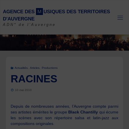
Skip
to
A
G
E
N
C
E
D
E
S
M
U
S
I
Q
U
E
S
D
E
S
T
E
R
R
I
T
O
I
R
E
S
content
D
'
A
U
V
E
R
G
N
E
ADN* de l'Auvergne
Actualités
,
Articles
,
Productions
RACINES
10 mai 2010
Depuis de nombreuses années, l’Auvergne compte parmi
ses artistes émérites le groupe
Black Chantilly
qui écume
les scènes avec son répertoire salsa et latin-jazz aux
compositions originales.