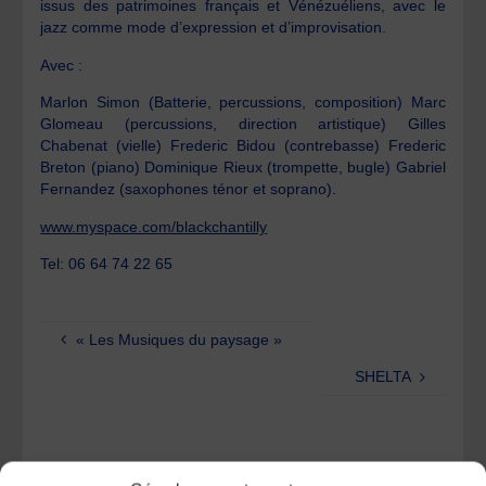
issus des patrimoines français et Vénézuéliens, avec le
jazz comme mode d’expression et d’improvisation.
Avec :
Marlon Simon (Batterie, percussions, composition) Marc
Glomeau (percussions, direction artistique) Gilles
Chabenat (vielle) Frederic Bidou (contrebasse) Frederic
Breton (piano) Dominique Rieux (trompette, bugle) Gabriel
Fernandez (saxophones ténor et soprano).
www.myspace.com/blackchantilly
Tel: 06 64 74 22 65
« Les Musiques du paysage »
SHELTA
One comment