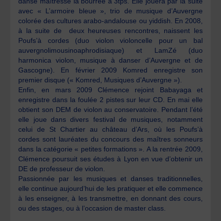
danse maîtresse la bourrée à 3tps. Elle jouera par la suite
avec « L’armoire bleue », trio de musique d’Auvergne
colorée des cultures arabo-andalouse ou yiddish. En 2008,
à la suite de deux heureuses rencontres, naissent les
Poufs’à cordes (duo violon violoncelle pour un bal
auvergnolimousinoaphrodisiaque) et LamZé (duo
harmonica violon, musique à danser d’Auvergne et de
Gascogne). En février 2009 Komred enregistre son
premier disque (« Komred, Musiques d’Auvergne »).
Enfin, en mars 2009 Clémence rejoint Babayaga et
enregistre dans la foulée 2 pistes sur leur CD. En mai elle
obtient son DEM de violon au conservatoire. Pendant l’été
elle joue dans divers festival de musiques, notamment
celui de St Chartier au château d’Ars, où les Poufs’à
cordes sont lauréates du concours des maîtres sonneurs
dans la catégorie « petites formations ». A la rentrée 2009,
Clémence poursuit ses études à Lyon en vue d’obtenir un
DE de professeur de violon.
Passionnée par les musiques et danses traditionnelles,
elle continue aujourd’hui de les pratiquer et elle commence
à les enseigner, à les transmettre, en donnant des cours,
ou des stages, ou à l’occasion de master class.