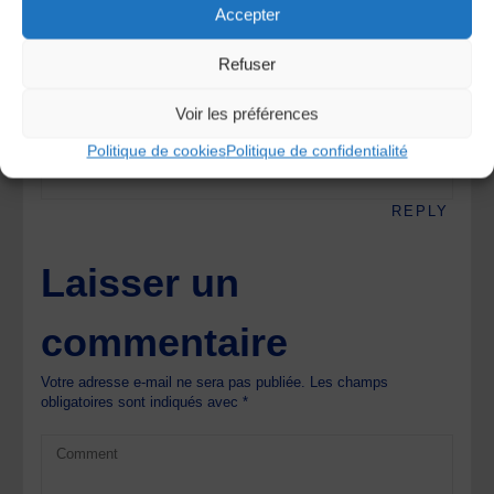
Pouvez-vous me dire s’il ya des boeufs ordinaires
Accepter
partout?
Refuser
(Je joue de la musique traditionnelle irlandaise à la
flûte)
Voir les préférences
Merci beaucoup
Cordialement
Politique de cookies
Politique de confidentialité
Sean
REPLY
Laisser un
commentaire
Votre adresse e-mail ne sera pas publiée.
Les champs
obligatoires sont indiqués avec
*