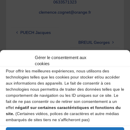
0633571323
clemence.cognet@orange.fr
PUECH Jacques
BREUIL Georges
Gérer le consentement aux
cookies
One comment
Pour offrir les meilleures expériences, nous utilisons des
technologies telles que les cookies pour stocker et/ou accéder
aux informations des appareils. Le fait de consentir à ces
technologies nous permettra de traiter des données telles que le
M. Sean Corrigan
12 ans ago
comportement de navigation ou les ID uniques sur ce site. Le
fait de ne pas consentir ou de retirer son consentement a un
effet
négatif sur certaines caractéristiques et fonctions du
Je viendrai à Clermont Ferrand et La Bouboule en
site.
(Certaines vidéos, polices de caractères et autre médias
vacances en Juin et suis l’espoir de trouver de la
embarqués de sites tiers ne s'afficheront pas)
musique/danse folklorique d’Auvergne.