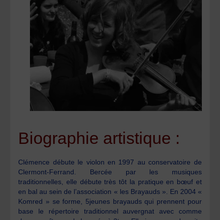
Biographie artistique :
Clémence débute le violon en 1997 au conservatoire de
Clermont-Ferrand. Bercée par les musiques
traditionnelles, elle débute très tôt la pratique en bœuf et
en bal au sein de l’association « les Brayauds ». En 2004 «
Komred » se forme, 5jeunes brayauds qui prennent pour
base le répertoire traditionnel auvergnat avec comme