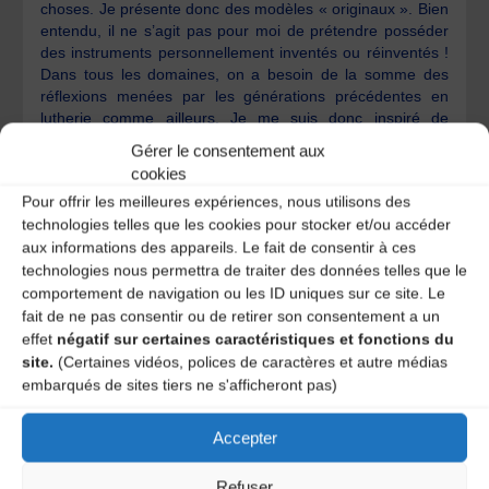
choses. Je présente donc des modèles « originaux ». Bien
entendu, il ne s’agit pas pour moi de prétendre posséder
des instruments personnellement inventés ou réinventés !
Dans tous les domaines, on a besoin de la somme des
réflexions menées par les générations précédentes en
lutherie comme ailleurs. Je me suis donc inspiré de
maîtres anciens ou modernes pour créer mes propres
Gérer le consentement aux
formes, personnaliser tel ou tel détail. De plus, j’essaie de
cookies
suivre au mieux la demande des clients, j’apprécie
Pour offrir les meilleures expériences, nous utilisons des
beaucoup ce côté échanges qui m’oblige à renouveler
technologies telles que les cookies pour stocker et/ou accéder
mes propositions. Mes clients sont très divers dans les
aux informations des appareils. Le fait de consentir à ces
âges- jeunes ou plus anciens- dans leur pratique musicale
technologies nous permettra de traiter des données telles que le
et dans la répartition géographique : ils sont locaux sans
doute, mais aussi de Nantes ou de Chambéry, du Cantal
comportement de navigation ou les ID uniques sur ce site. Le
ou de l’Ardèche…
fait de ne pas consentir ou de retirer son consentement a un
J’ai de bons rapports avec les collègues que je rencontre
effet
négatif sur certaines caractéristiques et fonctions du
notamment dans les expos ; comme nous sommes tous
site.
(Certaines vidéos, polices de caractères et autre médias
des passionnés, il est toujours intéressant d’échanger, et
embarqués de sites tiers ne s'afficheront pas)
c’est là que l’on voit l’énorme place prise par la musique et
les instruments dans notre vie. »
Accepter
Refuser