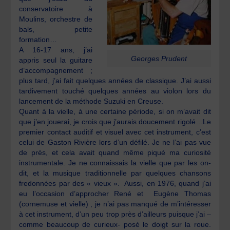
conservatoire à
Moulins, orchestre de
bals, petite
formation…
A 16-17 ans, j’ai
Georges Prudent
appris seul la guitare
d’accompagnement ;
plus tard, j’ai fait quelques années de classique. J’ai aussi
tardivement touché quelques années au violon lors du
lancement de la méthode Suzuki en Creuse.
Quant à la vielle, à une certaine période, si on m’avait dit
que j’en jouerai, je crois que j’aurais doucement rigolé…Le
premier contact auditif et visuel avec cet instrument, c’est
celui de Gaston Rivière lors d’un défilé. Je ne l’ai pas vue
de près, et cela avait quand même piqué ma curiosité
instrumentale. Je ne connaissais la vielle que par les on-
dit, et la musique traditionnelle par quelques chansons
fredonnées par des « vieux ». Aussi, en 1976, quand j’ai
eu l’occasion d’approcher René et Eugène Thomas
(cornemuse et vielle) , je n’ai pas manqué de m’intéresser
à cet instrument, d’un peu trop près d’ailleurs puisque j’ai –
comme beaucoup de curieux- posé le doigt sur la roue.