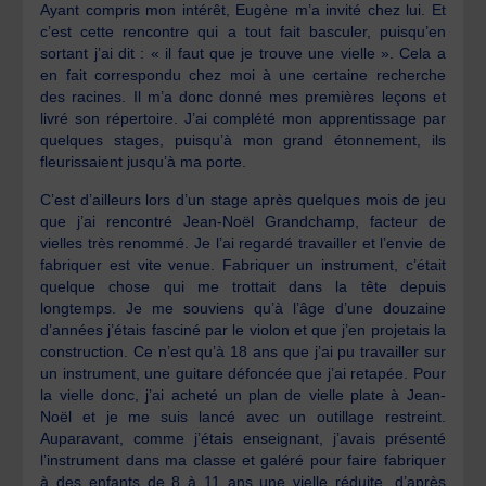
Ayant compris mon intérêt, Eugène m’a invité chez lui. Et
c’est cette rencontre qui a tout fait basculer, puisqu’en
sortant j’ai dit : « il faut que je trouve une vielle ». Cela a
en fait correspondu chez moi à une certaine recherche
des racines. Il m’a donc donné mes premières leçons et
livré son répertoire. J’ai complété mon apprentissage par
quelques stages, puisqu’à mon grand étonnement, ils
fleurissaient jusqu’à ma porte.
C’est d’ailleurs lors d’un stage après quelques mois de jeu
que j’ai rencontré Jean-Noël Grandchamp, facteur de
vielles très renommé. Je l’ai regardé travailler et l’envie de
fabriquer est vite venue. Fabriquer un instrument, c’était
quelque chose qui me trottait dans la tête depuis
longtemps. Je me souviens qu’à l’âge d’une douzaine
d’années j’étais fasciné par le violon et que j’en projetais la
construction. Ce n’est qu’à 18 ans que j’ai pu travailler sur
un instrument, une guitare défoncée que j’ai retapée. Pour
la vielle donc, j’ai acheté un plan de vielle plate à Jean-
Noël et je me suis lancé avec un outillage restreint.
Auparavant, comme j’étais enseignant, j’avais présenté
l’instrument dans ma classe et galéré pour faire fabriquer
à des enfants de 8 à 11 ans une vielle réduite, d’après