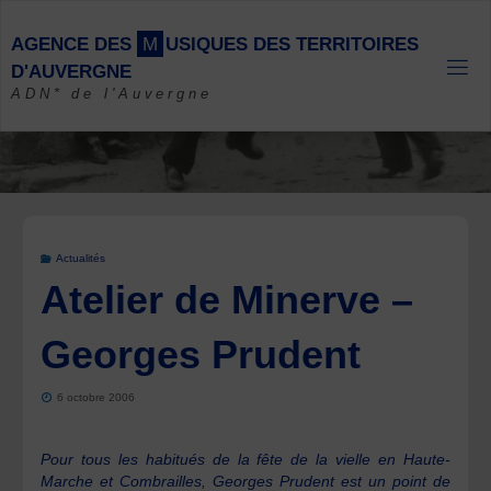
Skip
to
A
G
E
N
C
E
D
E
S
M
U
S
I
Q
U
E
S
D
E
S
T
E
R
R
I
T
O
I
R
E
S
content
D
'
A
U
V
E
R
G
N
E
ADN* de l'Auvergne
Actualités
Atelier de Minerve –
Georges Prudent
6 octobre 2006
Pour tous les habitués de la fête de la vielle en Haute-
Marche et Combrailles, Georges Prudent est un point de