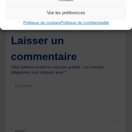
Les musiques du paysage : Auvergne et Velay
Voir les préférences
Jean PONS et Joseph RUOLS, accordéoniste &
cabrettaïre en Aubrac
Politique de cookies
Politique de confidentialité
Laisser un
commentaire
Votre adresse e-mail ne sera pas publiée.
Les champs
obligatoires sont indiqués avec
*