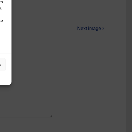
es
s.
ce
Next image
s