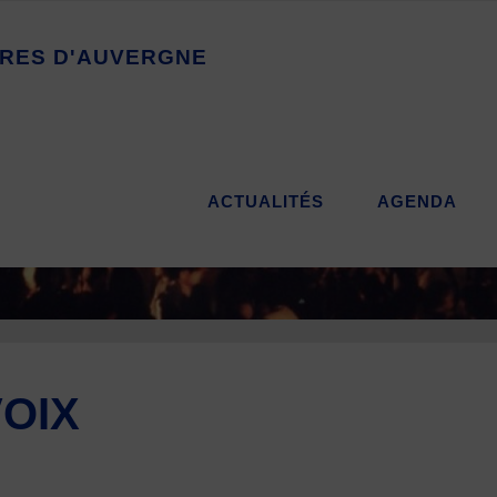
R
E
S
D
'
A
U
V
E
R
G
N
E
ACTUALITÉS
AGENDA
VOIX