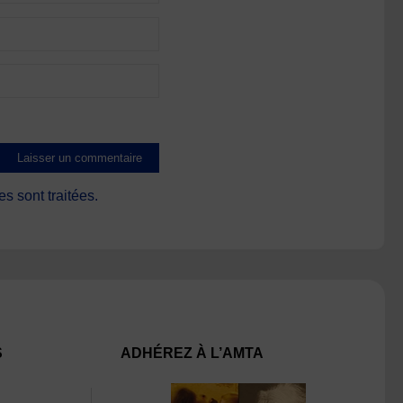
s sont traitées
.
S
ADHÉREZ À L’AMTA