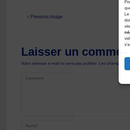
Pou
qu
Le 
Previous image
do
sit
né
vi
s'a
Laisser un comment
Votre adresse e-mail ne sera pas publiée.
Les champs oblig