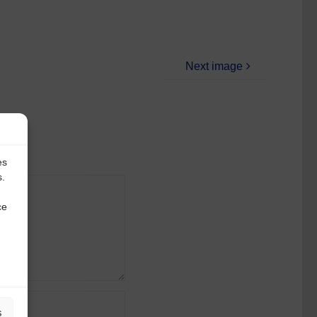
Next image
es
s.
ce
s