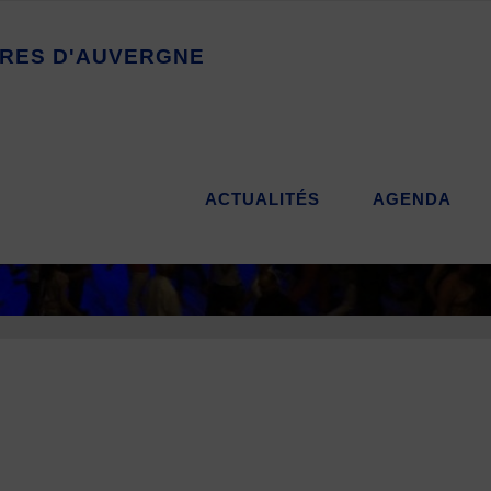
R
E
S
D
'
A
U
V
E
R
G
N
E
ACTUALITÉS
AGENDA