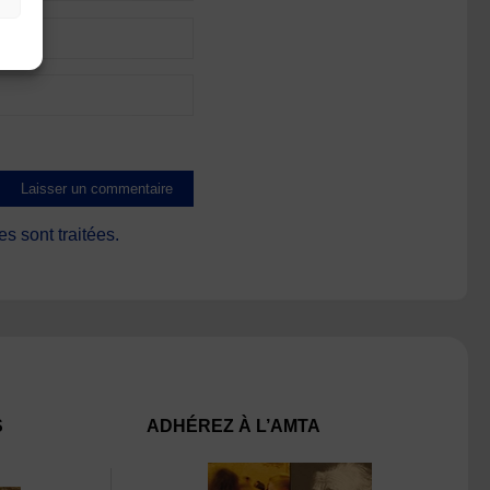
s sont traitées
.
S
ADHÉREZ À L’AMTA