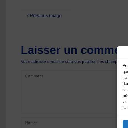
Previous image
Laisser un comment
Votre adresse e-mail ne sera pas publiée.
Les champs oblig
Pou
qu
Le 
do
sit
né
vi
s'a