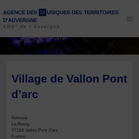
Skip
to
A
G
E
N
C
E
D
E
S
M
U
S
I
Q
U
E
S
D
E
S
T
E
R
R
I
T
O
I
R
E
S
content
D
'
A
U
V
E
R
G
N
E
ADN* de l'Auvergne
Village de Vallon Pont
d’arc
Adresse :
Le Bourg
07150 Vallon Pont d’arc
France