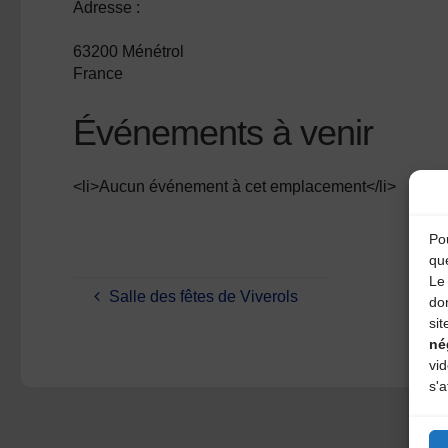
Adresse :
63200 Ménétrol
France
Événements à venir
<li>Aucun événement à cet emplacement</li>
Pou
qu
Le 
Salle des fêtes de Viverols
do
sit
né
vi
s'a