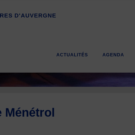
R
E
S
D
'
A
U
V
E
R
G
N
E
ACTUALITÉS
AGENDA
e Ménétrol