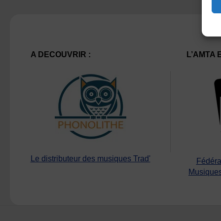
A DECOUVRIR :
L’AMTA 
Le distributeur des musiques Trad'
Fédéra
Musiques