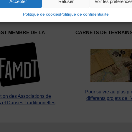
Accepter
Refuser
Voir les préférence
Politique de cookies
Politique de confidentialité
EST MEMBRE DE LA
CARNETS DE TERRAIN
Pour suivre au plus pr
tion des Associations de
différents projets de l
 et Danses Traditionnelles