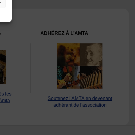
s
S
ADHÉREZ À L’AMTA
ès les
Soutenez l'AMTA en devenant
’Amta
adhérant de l'association