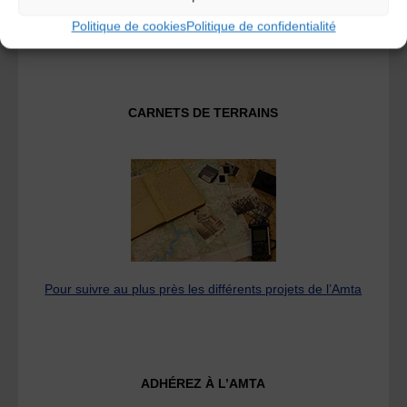
Fédération des Associations de Musiques et Danses
Traditionnelles
Politique de cookies
Politique de confidentialité
CARNETS DE TERRAINS
Pour suivre au plus près les différents projets de l’Amta
ADHÉREZ À L’AMTA