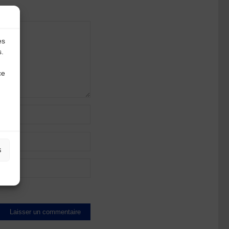
es
s.
ce
s