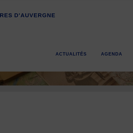
R
E
S
D
'
A
U
V
E
R
G
N
E
ACTUALITÉS
AGENDA