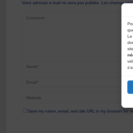
Votre adresse e-mail ne sera pas publiée.
Les champs oblig
Pou
qu
Le 
do
sit
né
vi
s'a
Save my name, email, and site URL in my browser for n