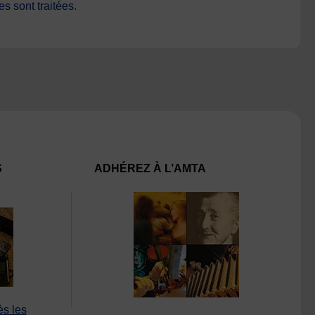
s sont traitées
.
S
ADHÉREZ À L’AMTA
ès les