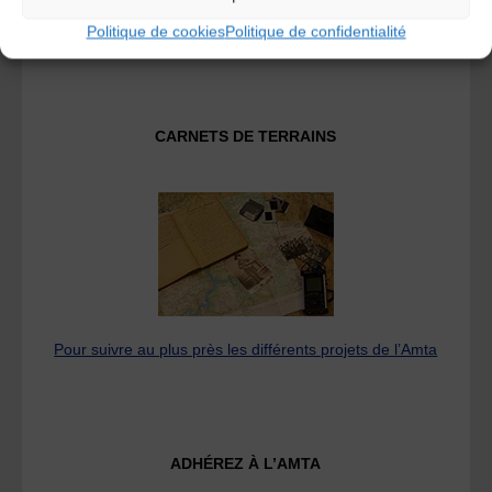
Fédération des Associations de Musiques et Danses
Traditionnelles
Politique de cookies
Politique de confidentialité
CARNETS DE TERRAINS
Pour suivre au plus près les différents projets de l’Amta
ADHÉREZ À L’AMTA