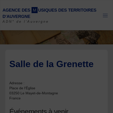
Skip
to
A
G
E
N
C
E
D
E
S
M
U
S
I
Q
U
E
S
D
E
S
T
E
R
R
I
T
O
I
R
E
S
content
D
'
A
U
V
E
R
G
N
E
ADN* de l'Auvergne
Salle de la Grenette
Adresse :
Place de l'Église
03250 Le Mayet-de-Montagne
France
Événements à venir