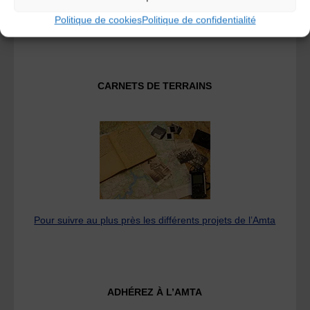
Fédération des Associations de Musiques et Danses
Traditionnelles
Politique de cookies
Politique de confidentialité
CARNETS DE TERRAINS
Pour suivre au plus près les différents projets de l’Amta
ADHÉREZ À L’AMTA