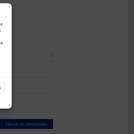
es
s.
ce
s