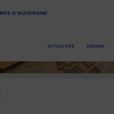
R
E
S
D
'
A
U
V
E
R
G
N
E
ACTUALITÉS
AGENDA
d