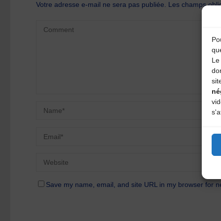
Votre adresse e-mail ne sera pas publiée.
Les champs oblig
Pou
qu
Le 
do
sit
né
vi
s'a
Save my name, email, and site URL in my browser for n