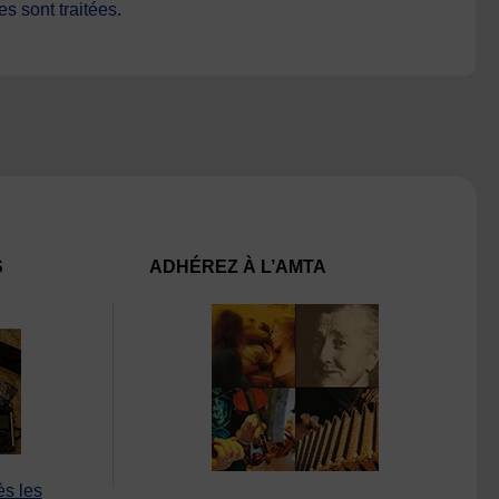
s sont traitées
.
S
ADHÉREZ À L’AMTA
ès les