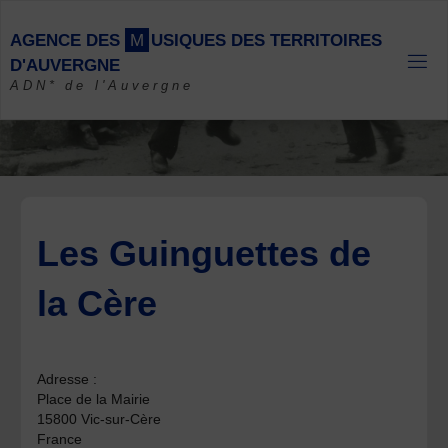
Skip
to
A
G
E
N
C
E
D
E
S
M
U
S
I
Q
U
E
S
D
E
S
T
E
R
R
I
T
O
I
R
E
S
content
D
'
A
U
V
E
R
G
N
E
ADN* de l'Auvergne
Les Guinguettes de
la Cère
Adresse :
Place de la Mairie
15800 Vic-sur-Cère
France