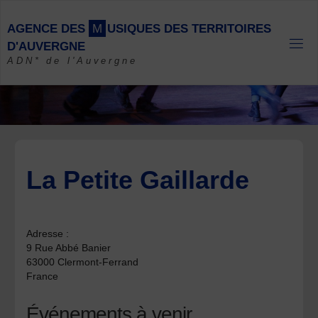
Skip
to
A
G
E
N
C
E
D
E
S
M
U
S
I
Q
U
E
S
D
E
S
T
E
R
R
I
T
O
I
R
E
S
content
D
'
A
U
V
E
R
G
N
E
ADN* de l'Auvergne
La Petite Gaillarde
Adresse :
9 Rue Abbé Banier
63000 Clermont-Ferrand
France
Événements à venir