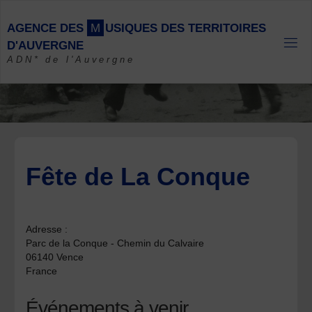
Skip
to
A
G
E
N
C
E
D
E
S
M
U
S
I
Q
U
E
S
D
E
S
T
E
R
R
I
T
O
I
R
E
S
content
D
'
A
U
V
E
R
G
N
E
ADN* de l'Auvergne
Fête de La Conque
Adresse :
Parc de la Conque - Chemin du Calvaire
06140 Vence
France
Événements à venir