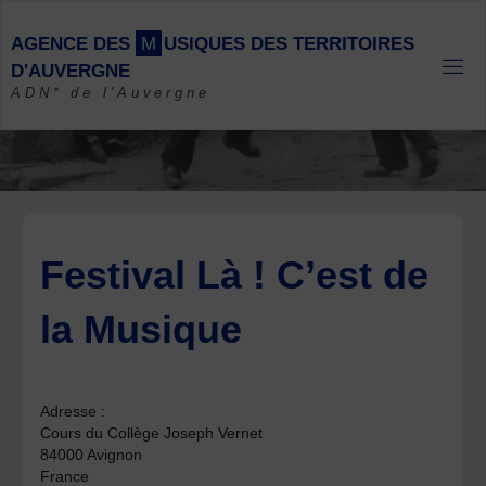
Skip
to
A
G
E
N
C
E
D
E
S
M
U
S
I
Q
U
E
S
D
E
S
T
E
R
R
I
T
O
I
R
E
S
content
D
'
A
U
V
E
R
G
N
E
ADN* de l'Auvergne
Festival Là ! C’est de
la Musique
Adresse :
Cours du Collège Joseph Vernet
84000 Avignon
France