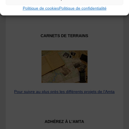
Fédération des Associations de Musiques et Danses
Traditionnelles
Politique de cookies
Politique de confidentialité
CARNETS DE TERRAINS
Pour suivre au plus près les différents projets de l’Amta
ADHÉREZ À L’AMTA