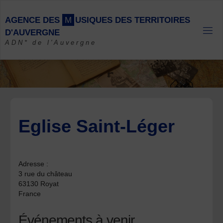
Skip
to
A
G
E
N
C
E
D
E
S
M
U
S
I
Q
U
E
S
D
E
S
T
E
R
R
I
T
O
I
R
E
S
content
D
'
A
U
V
E
R
G
N
E
ADN* de l'Auvergne
Eglise Saint-Léger
Adresse :
3 rue du château
63130 Royat
France
Événements à venir