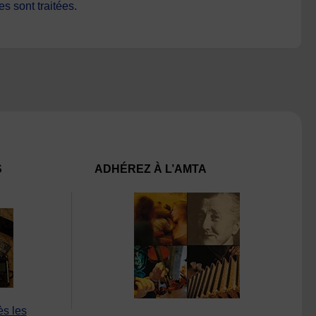
s sont traitées
.
S
ADHÉREZ À L’AMTA
ès les