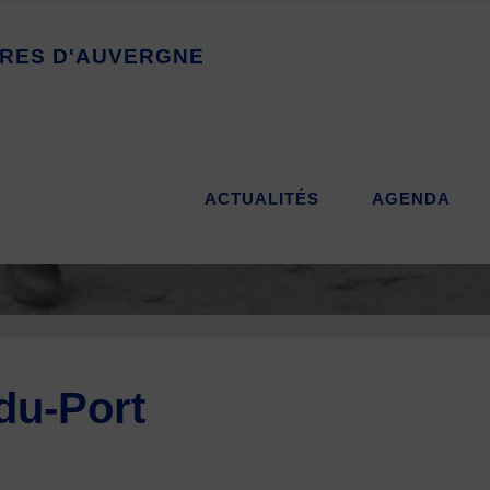
R
E
S
D
'
A
U
V
E
R
G
N
E
ACTUALITÉS
AGENDA
du-Port