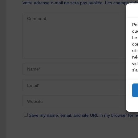
Votre adresse e-mail ne sera pas publiée.
Les champs oblig
Pou
qu
Le 
do
sit
né
vi
s'a
Save my name, email, and site URL in my browser for n