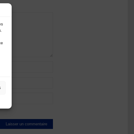
es
s.
ce
s