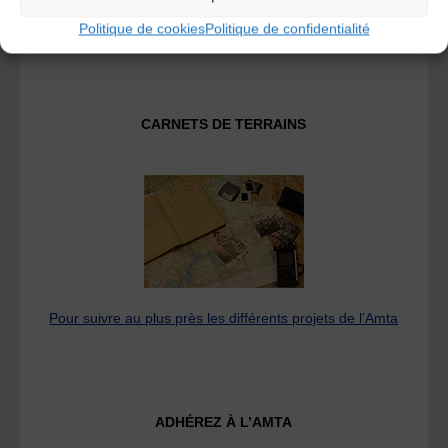
Fédération des Associations de Musiques et Danses
Traditionnelles
Politique de cookies
Politique de confidentialité
CARNETS DE TERRAINS
Pour suivre au plus près les différents projets de l’Amta
ADHÉREZ À L’AMTA