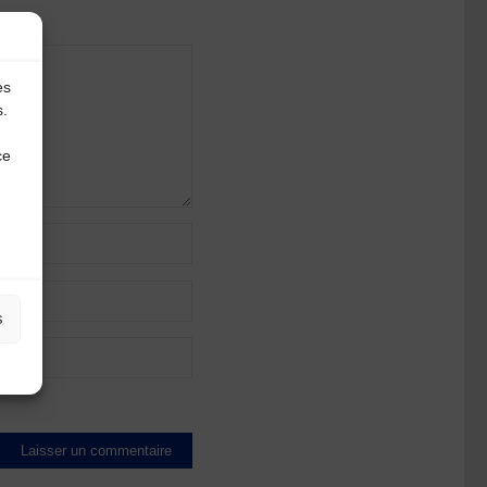
es
s.
ce
s