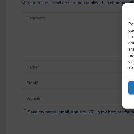
Votre adresse e-mail ne sera pas publiée.
Les champs oblig
Pou
qu
Le 
do
sit
né
vi
s'a
Save my name, email, and site URL in my browser for n