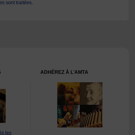
s sont traitées
.
S
ADHÉREZ À L’AMTA
ès les