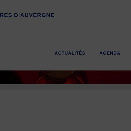
R
E
S
D
'
A
U
V
E
R
G
N
E
ACTUALITÉS
AGENDA