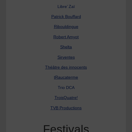
Libre’ Zaï
Patrick Bouffard
Ribouldingue
Robert Amyot
Shelta
Sirventes
Théâtre des innocents
tRaucaterme
Trio DCA
TroisQuatre!
TVB Productions
Festivals