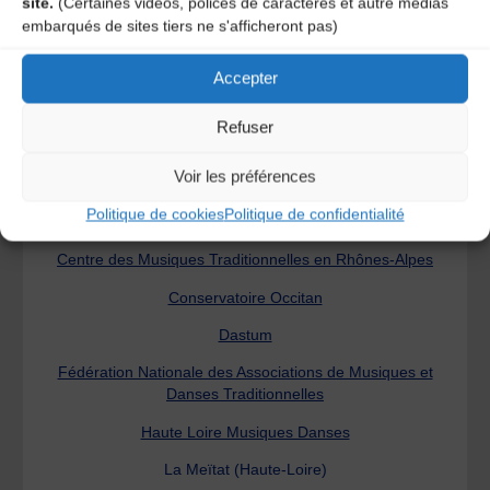
site.
(Certaines vidéos, polices de caractères et autre médias
embarqués de sites tiers ne s'afficheront pas)
Les régions
Accepter
Arcadanse
Refuser
Auvergne Nouveau Monde
Voir les préférences
CDMDT 43
Politique de cookies
Politique de confidentialité
CDMDT 63 – Les Brayauds
Centre des Musiques Traditionnelles en Rhônes-Alpes
Conservatoire Occitan
Dastum
Fédération Nationale des Associations de Musiques et
Danses Traditionnelles
Haute Loire Musiques Danses
La Meïtat (Haute-Loire)