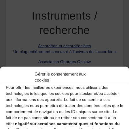
Instruments /
recherche
Accordéon et accordéonistes
Un blog entièrement consacré à l’univers de l’accordéon
Association Georges Onslow
Cornemuses Nicolas Galleazzi
Gérer le consentement aux
cookies
Iconographie de la cornemuse
Pour offrir les meilleures expériences, nous utilisons des
La cornemuse
technologies telles que les cookies pour stocker et/ou accéder
aux informations des appareils. Le fait de consentir à ces
La vielle à roue
technologies nous permettra de traiter des données telles que le
Maison du luthier à Jenzat
comportement de navigation ou les ID uniques sur ce site. Le
fait de ne pas consentir ou de retirer son consentement a un
http://musette.free.fr/
effet
négatif sur certaines caractéristiques et fonctions du