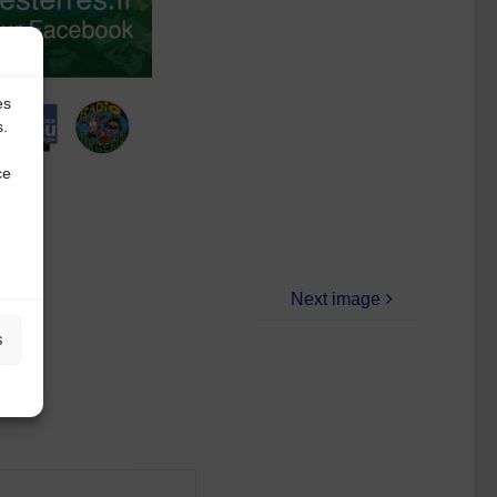
es
s.
ce
Next image
s