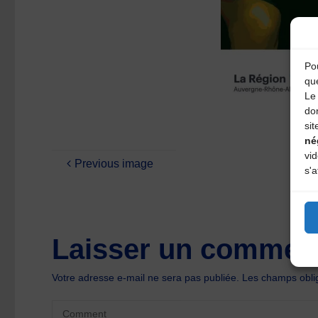
Pou
qu
Le 
do
sit
né
vi
Previous image
s'a
Laisser un comment
Votre adresse e-mail ne sera pas publiée.
Les champs oblig