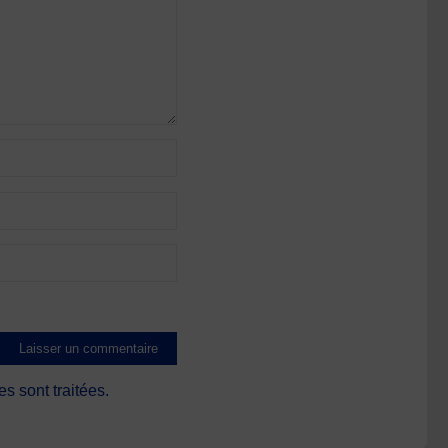
s sont traitées
.