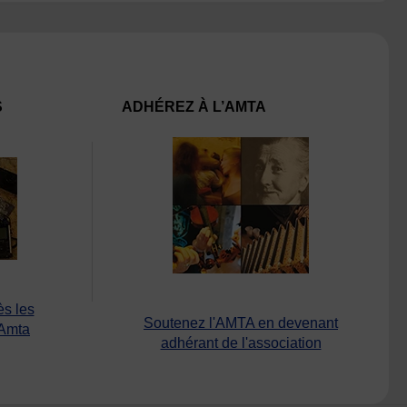
S
ADHÉREZ À L’AMTA
ès les
Soutenez l'AMTA en devenant
’Amta
adhérant de l'association