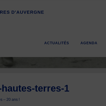
R
E
S
D
'
A
U
V
E
R
G
N
E
ACTUALITÉS
AGENDA
hautes-terres-1
s – 20 ans !