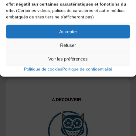
effet
négatif sur certaines caractéristiques et fonctions du
"Petits
site.
(Certaines vidéos, polices de caractères et autre médias
Lire l'article
embarqués de sites tiers ne s'afficheront pas)
moments
Accepter
de
Refuser
…
1
5
6
7
musiques
Pagination
Voir les préférences
traditionnell
Politique de cookies
Politique de confidentialité
des
publications
A DECOUVRIR :