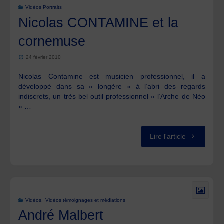
Vidéos Portraits
Nicolas CONTAMINE et la
cornemuse
24 février 2010
Nicolas Contamine est musicien professionnel, il a
développé dans sa « longère » à l’abri des regards
indiscrets, un très bel outil professionnel « l’Arche de Néo
» …
"Nicolas
Lire l'article
CONTAMIN
et
la
Vidéos
,
Vidéos témoignages et médiations
André Malbert
cornemuse"